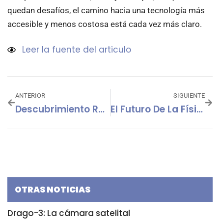
quedan desafíos, el camino hacia una tecnología más
accesible y menos costosa está cada vez más claro.
Leer la fuente del articulo
ANTERIOR
SIGUIENTE
Descubrimiento Revolucionario: Efecto Hall Cuántico Fraccionario Anómalo En Grafeno
El Futuro De La Física: Nuevas Medidas En El CERN Fortalecen El Modelo Estándar
OTRAS NOTICIAS
Drago-3: La cámara satelital